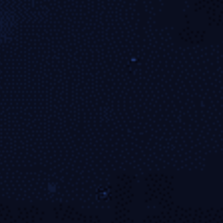
尤文与巴黎尚未就穆阿尼
定因素”的主...
在欧洲足球转会市场上，尤文图
2026-07-25
坎宁安季后赛前18场创下1