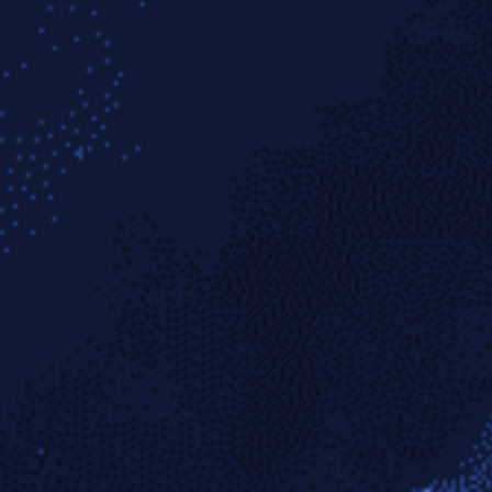
衣室里引领着潮流。加布表示，本·怀特对
。
走向赛场还是接受媒体采访，他都展现出一
式。
的认真态度，也鼓励自己要不断提升，不仅
着更好的方向发展。
在他的观点中，头球不仅考验身体素质，更
争取每一个进攻机会。
认为，这样直接而有效的方法能给球队带来
望能够将其发挥到极致。