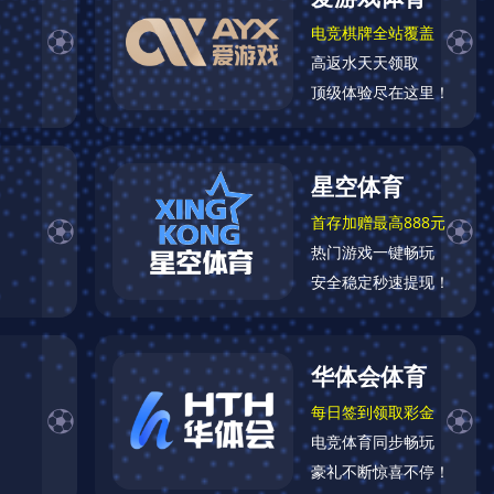
门
场上场下与队友之间的关系如何影响比赛和