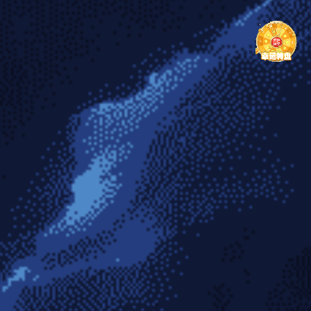
其他顶尖前锋如何利用身体条件进行争顶，
其运用到更多的重要比赛当中。
斗力，而这正是由每位成员共同努力营造出
期，都能相互扶持，共同成长。
会主动提供帮助或建议，让他们重拾信心。
加投入于比赛之中。
缺的一部分。而当每个人都愿意敞开心扉的
面对强敌，也依然充满自信，不畏挑战。
独特进攻风格赢得赞誉，而良好的团队氛围