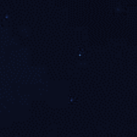
转会费达成一致
斯与巴黎圣日耳曼就穆阿尼的转会谈判...
01次失误历史