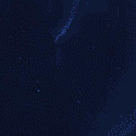
2、时尚品味：本·怀特
除了幽默感外，加布还认为本·怀特是球队
于服饰搭配非常讲究，总能通过细节展示
本·怀特不仅仅是在日常生活中追求时尚
种优雅和从容。这样的气质无疑影响了周
当然，对于一个运动员来说，时尚不仅仅
要在技术上精益求精，同时也要在形象上
3、进攻风格：头球破门
作为一名锋线球员，加布自然拥有自己独
体现出对比赛节奏和空间判断力的把握。
加布回忆起自己职业生涯中的几个经典瞬
极大的鼓舞，同时也会增加自己在比赛中