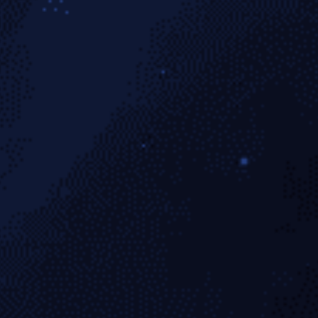
穆勒分析C罗终结能力与防
皇家马德里历史上...
在当今足球界，梅西与C罗的对
2026-07-15