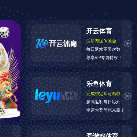
注册入口
育赛事与数据服务
支持
APP下载
与
网页使用
，每日同步更
握比赛节奏。