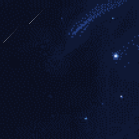
他还提到，在这项技能的发展过程中，与
加布逐渐找到了适合自己的方式。这种持
4、团队氛围：相互支
足球是一项集体运动，相互支持与合作显
来的。在他的描述中，他所在球队内部关
这种支持不仅体现在赛场上，还延伸至生
而这种温暖人心的小举动，无疑增强了整
同时，加布强调了沟通的重要性。他认为
时候，不仅能加强彼此了解，还有助于制
总结：
综上所述，加布对待足球事业充满热情，