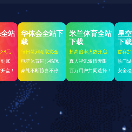
的队友，而本·怀特则是时尚的代表。此外，加布自己也有着独特
友的看法，包括幽默感评估、时尚意识、个人进攻特点以及团队
搞笑天赋
赛增添不少轻松气氛。加布认为，萨利巴无疑是他心目中最搞笑
论是在训练还是比赛前夕，萨利巴总能找到机会逗乐大家，这种
之间的小故事，比如有一次训练结束后，萨利巴模仿教练的一些
队的小伙伴们迅速融入了集体中。在这样的环境下，每个人都愿
还需要一定的人际交往能力和敏锐度。加布欣赏萨利巴能够准确
境下尤为重要，它可以有效缓解焦虑，使得球员们在关键时刻更