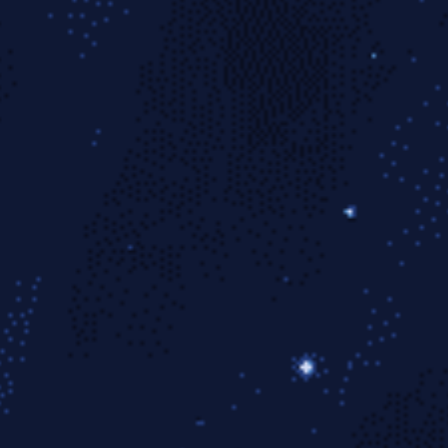
引领潮流
中最具时尚感的人物。他常常穿着前卫又富有个性的服装，在更
出自己的独特风格，这让他成为许多年轻球员心目中的时尚标杆
，他在赛场上的表现同样彰显个性。他自信满满，无论是穿上战袍
围的队友，加布也因此受到启发，更加关注自己的形象和表达方
是表面的打扮，更是一种态度。加布看到本·怀特对待生活和工作
树立良好榜样。这种积极向上的人生态度使得他们整个团队都朝
之爱
特的进攻风格，他尤其喜欢通过头球破门来帮助球队取得胜利。
因此，当他看到机会出现时，总是不遗余力地跃起争顶，为球队
间，其中不乏通过头球破门完成绝杀或扳平比分的重要进球。他
的存在感。在训练中，他经常会针对这一技巧进行专项训练，希