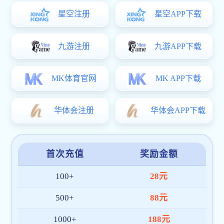
在中超联赛第4轮的比赛中，北京国安客场面对辽宁
铁人，经历了一场令人遗憾的逆转，以1比2落败。这
场比赛不仅是两队实力的较量，更是战术、心理和团
队协作等多方面因素的综合体现。在首节比赛中，北
京国安一度领先，但下半场辽宁铁人展现了顽强拼搏
的精神，成功逆转局面。本文将从球队表现、战术分
析、球员状态以及未来展望四个方面对这场比赛进行
详细阐述，以期全面解析这场精彩的对决。
1、球队表现分析
在本场比赛开始阶段，北京国安展现了出色的进攻能