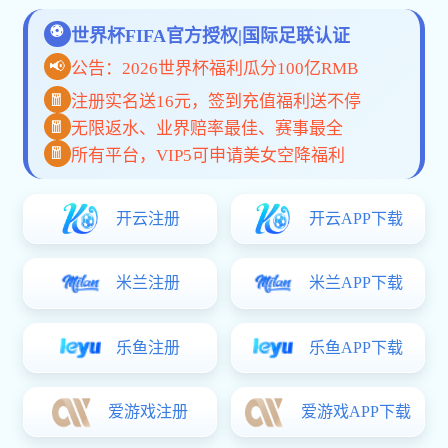
手机App
网页版
中超联赛第4轮北京国安客场
遭辽宁铁人逆转以1比2落败
2026-05-28 12:15
66 次阅读
首页
/
体育头条