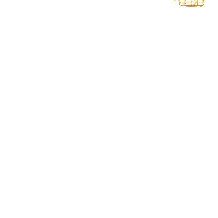
总结：
综上所述，中超联赛第4轮北京国安与辽宁铁人的较
量，不仅是一场技术层面的较量，更是心理素质和团
队凝聚力的考验。虽然北京国安在开局取得领先，但
由于心态问题和战术执行不力，被对手成功逆转，这
给他们敲响了警钟。而反观辽宁铁人，通过不断努力
最终实现翻盘，无疑激励着他们在接下来的赛事中继
续奋勇向前。
未来两支球队都需认真总结此次交锋中的得失，希望
北京国安全体上下能够更加团结一致，以求早日走出
低谷，而辽宁铁人则要保持良好势头，不断提升自身
实力。不论怎样，这样精彩纷呈的赛事都是中国足球