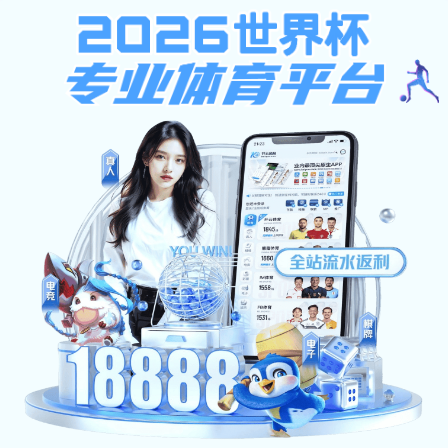
注册入口
hth官网入口
APP与网页版入
口｜畅享全球体育赛事与数据
服务
欢迎访问
hth官网入口
，提供全面覆盖足球、篮
球、电竞等项目的赛事资讯与数据内容， 支持
APP下载
与
网页使用
，每日同步更新千场比
赛，聚焦热门体育内容， 助您轻松获取赛事动
态，掌握比赛节奏。