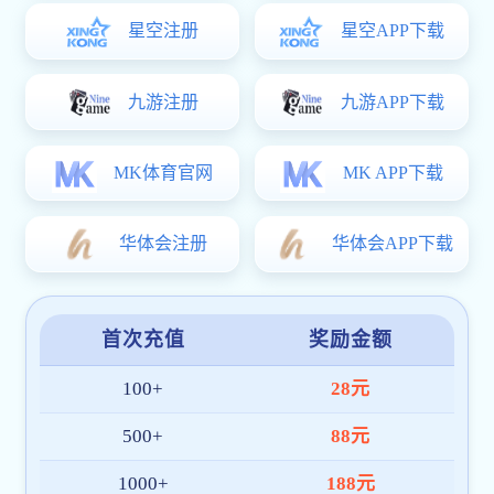
智能分析
结合大数据与趋势洞察，带来更深入的赛事理解。
版本更新记录 · 按时间分组查看
每次更新内容一目了然，hth官网入口不断打磨细节，提升
体验。