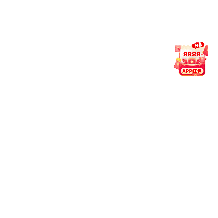
极速推送
从比分变动到红黄牌事件，hth官方网页入口-
hth(中国)都能第一时间知晓。
高清直播
提供清晰流畅的视频与图文直播，满足不同场景
观赛需求。