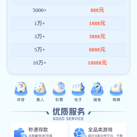
2025 年
v6.3.0 · 2025年10月
推出多端数据同步，浏览记录与个性设置跨设备共享。
智能推荐系统优化，结合hth官网入口平台用户行为自动适配
内容。
新增教学专栏，视频+图文讲解提升新用户上手效率。
小屏设备适配更新，界面展示更清晰。
v6.2.0 · 2025年8月
新增实时关注榜单，便于掌握高热度赛事。
用户成长系统上线，等级机制展示更直观。
夜间模式优化，适配hth官方网页入口-hth(中国)用户常用系
统设置。
筛选条件优化，支持联赛快速定位。