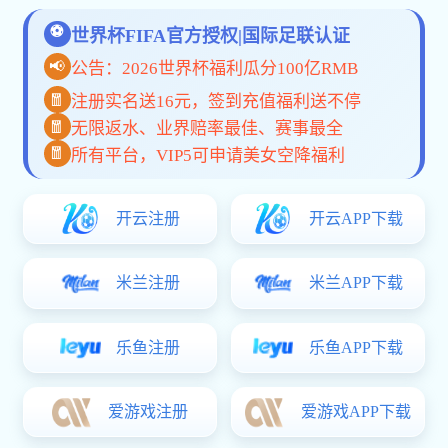
极速比分
支持hth官方网页入口-hth(中国)全类别体育项目，赛
事动态快速同步。
互动社区
畅所欲言，与全球球迷一起交流观点、参与讨论。