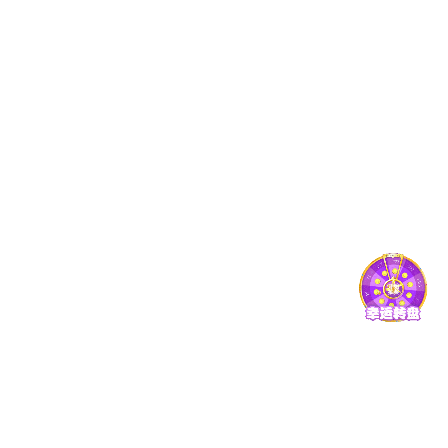
数据安全 全方位防护
在hth官网入口平台，数据防护不仅是底层机制，更是
平台运营的基本责任。我们从用户访问到操作全流程建
立安全通道，有效防范多类潜在风险。
多重加密策略，防止数据泄露
AI 风控引擎，监测账户异常行为
hth官方网页入口-hth(中国)支持跨设备安全同步，
增强访问防护