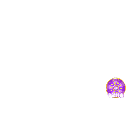
4、第四个小标题
随着公众越来越关注运动员心理健康问题，这是一个
不容忽视的话题。高强度训练、高额薪酬以及巨大的
舆论压力，都让许多优秀运动员面临潜在心理健康风
险。尤其是在经历重大伤病或失利后，他们可能会陷
入焦虑、抑郁等状态。而这正是为什么雷迪克对于老
詹受伤如此感慨万千的重要原因之一。
雷迪克强调，一个健康积极的平台环境，对职业运动
员尤为重要。不仅教练团队需要提供必要支持，同时
外界舆论也应给予合理引导。他认为，对于正在康复
阶段或者重新适应比赛节奏中的运动员，应当给予充
分时间去恢复，而不是急于评价其表现。这一点尤其
适用于像勒布朗·詹姆斯这样已经取得无数成就却依然