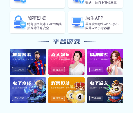
达了一名选手对另一名选手深切的敬意，也让观众看
到运动背后的人性温暖。
此外，在当前体育界，各类社交媒体和直播平台使得
这种情谊更加直观可见。无论是赛后的拥抱还是赛前
的问候，这些细节都能有效增强球迷对运动员间友谊
认知。而雷迪克在这一瞬间展现出来的人文关怀，无
疑为这段友谊增添了更多温暖色彩，让我们再次感受
到运动并非只是力量和技巧，更重要的是人与人之间
深厚的情感纽带。
2、第二个小标题
媒体作为信息传播的重要渠道，其扮演的角色不仅限
于报道赛事成绩，还包括塑造公众人物形象。在老詹
受伤之后，雷迪克通过自己的言辞反思了媒体在这方