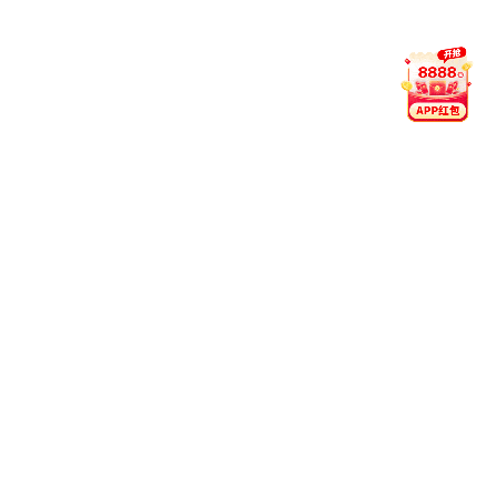
下一篇：
维尼修斯将出庭作证应对种族歧视
延伸阅读