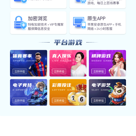
的中场球员，他的回归将极大增强球队整体实力。因
此，无论是对于个人还是球队来说，此次伤病恢复都
是一个积极信号。
2、竞技状态与表现分析
除了身体状况外，竞技状态也是评估运动员能否参赛
的重要标准。在过去几个赛季中，远藤航凭借出色的
传球能力和防守意识赢得了教练及球迷的一致认可。
他在场上的表现能够有效提升球队整体运作，因此其
竞技状态尤为重要。
虽然由于伤病缺席了一段时间，但在康复期间，远藤
航依然保持着良好的心理素质，通过观看比赛录像和
进行理论学习来提高自己的理解能力。此外，他还积
极参与团体活动，与队友们保持紧密联系，以此促进