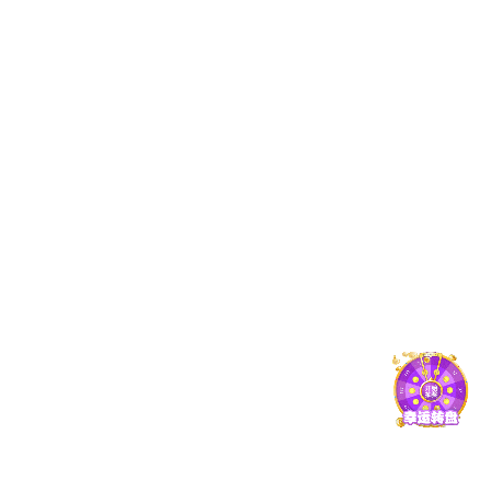
次英超收官战正是一个难得机会。在这之前，森保一
需要考虑如何最大限度发挥每位队员潜力以求全队默
契配合达到最佳效果。
通过这次英超联赛锻炼出来的新鲜血液，将为日本队
注入活力。而像远藤这样的核心人物，其状态是否优
异直接关系到整个团队运转效率。因此，加强与主教
练及团队工作人员之间的信息沟通，让每个成员都清
楚自身职责，是当前工作重点之一。
总之，对于日本国家队来说，确保所有主力球员以最
佳状态迎接即将到来的世界杯，是重中之重。而每一
次比赛都是不可或缺的一环，包括这短暂而又宝贵的
英超收官战，都可能成为成败之间的重要分水岭。