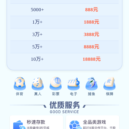
远藤航在本赛季初期受伤，使得他的出场机会大幅减
少。这次伤病不仅令他与球队的磨合受到阻碍，也让
他错过了多场关键赛事。然而，经过艰苦的康复训
练，他的身体状况逐渐好转。近期，医务团队也表示
他的恢复进展非常顺利，这为球迷和教练组带来了希
望。
根据球队医生透露，远藤航已经能够进行较高强度的
训练，并且没有感到明显的不适。这一进展使得森保
一决定考虑让他参加即将到来的英超收官战。尽管最
终决定还需根据实际训练情况而定，但目前来看，前
景是相当乐观的。
此外，在团队内部，其他队员也对他的回归表示支持
与期待。他们认为远藤航是一名经验丰富且能力出众