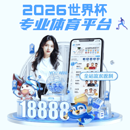
注册入口
hth官网入口
APP与网页版入
口｜畅享全球体育赛事与数据
服务
欢迎访问
hth官网入口
，提供全面覆盖足球、篮
球、电竞等项目的赛事资讯与数据内容， 支持
APP下载
与
网页使用
，每日同步更新千场比
赛，聚焦热门体育内容， 助您轻松获取赛事动
态，掌握比赛节奏。