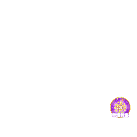
的身价较高，一旦表现不佳，就容易遭遇外界质疑，
对个人信心造成打击。
另一方面，如果比尔希利用自己的实力帮助球队取得
好成绩，那么这笔支出无疑就是一次成功投资。不仅
能够带动其他年轻人发挥潜能，还可能吸引更多优秀
人才加盟，提高整个俱乐部形象。这对于正在重建中
的巴萨来说，无疑是一剂强心针。
综上所述，任何决策都需权衡其风险与收益，而如何
把握机会，将是俱乐部管理层必须面对的重要课题。
他们需要综合考虑各方因素，以确保做出最优选择，
从而实现可持续发展目标。
总结：