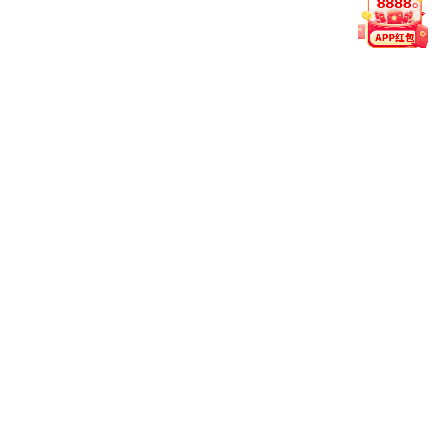
罗马诺透露维卡里奥仍是国米引援首选尽
在意大利足球转会市场上，国际米兰的引援动态一直备受关
注。近日，知...
2026-06-06