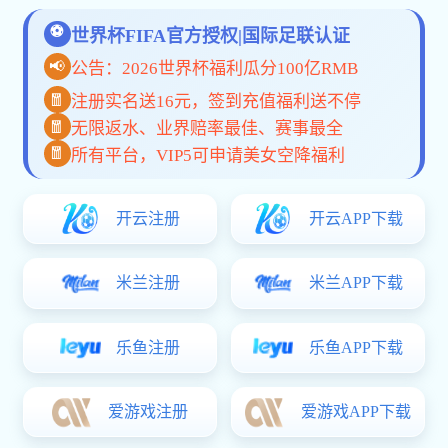
手机App
网页版
巴萨若回购比尔希利需支付马
略卡球员估值40费用
2026-06-16 09:33
30 次阅读
首页
/
体育头条